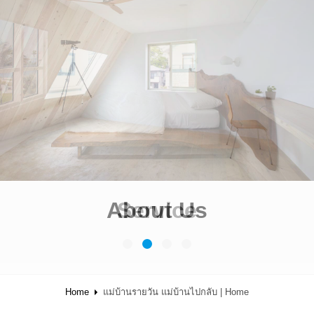
About Us
Service
•
•
•
•
Home
แม่บ้านรายวัน แม่บ้านไปกลับ | Home