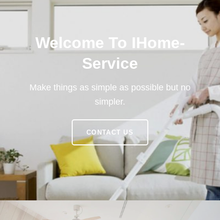
Welcome To IHome-
Service
Make things as simple as possible but no
simpler.
CONTACT US